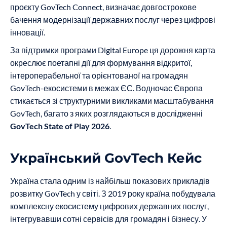
проєкту GovTech Connect, визначає довгострокове
бачення модернізації державних послуг через цифрові
інновації.
За підтримки програми Digital Europe ця дорожня карта
окреслює поетапні дії для формування відкритої,
інтероперабельної та орієнтованої на громадян
GovTech-екосистеми в межах ЄС. Водночас Європа
стикається зі структурними викликами масштабування
GovTech, багато з яких розглядаються в дослідженні
GovTech State of Play 2026
.
Український GovTech Кейс
Україна стала одним із найбільш показових прикладів
розвитку GovTech у світі. З 2019 року країна побудувала
комплексну екосистему цифрових державних послуг,
інтегрувавши сотні сервісів для громадян і бізнесу. У