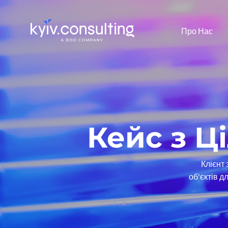
Про Нас
Кейс з Ц
Клієнт 
об'єктів д