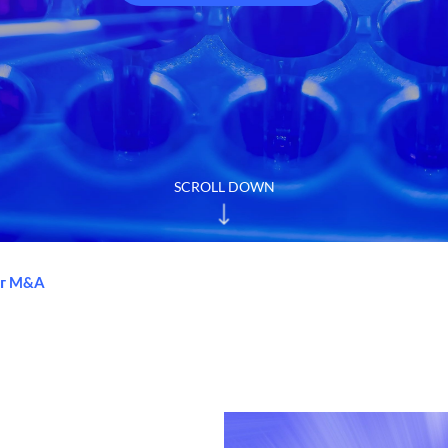
SCROLL DOWN
нг M&A