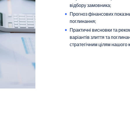
відбору замовника;
Прогноз фінансових показник
поглинання;
Практичні висновки та реко
варіантів злиття та поглина
стратегічним цілям нашого к