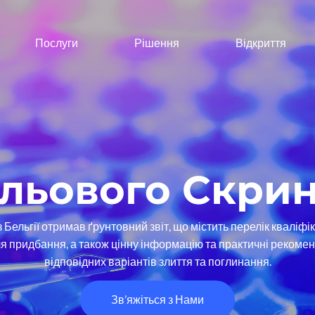
Послуги
Рішення
Відкриття
ільового Скри
з Бельгії отримав ґрунтовний звіт, що містить перелік кваліф
ля придбання, а також цінну інформацію та практичні рекоме
відповідних варіантів злиття та поглинання.
Зв’яжіться з Нами