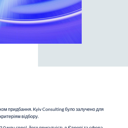
хом придбання. Kyiv Consulting було залучено для
критеріям відбору.
,0 млн.євро), його присутність в Європі та сфера