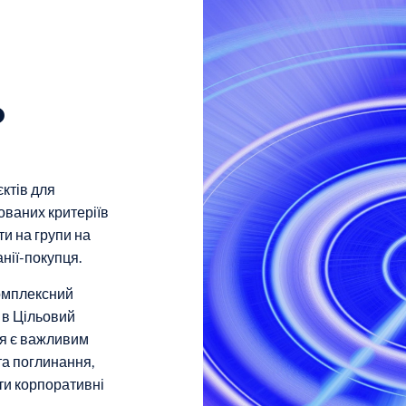
о
ктів для
ованих критеріїв
ти на групи на
анії-покупця.
омплексний
 в Цільовий
ня є важливим
та поглинання,
ути корпоративні