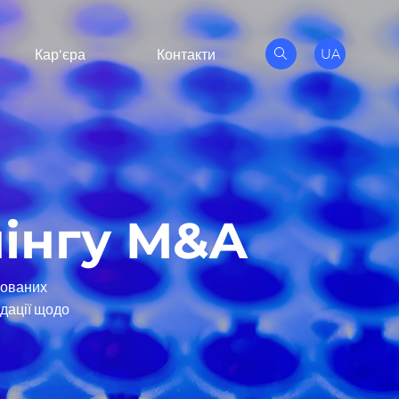
UA
Кар'єра
Контакти
нінгу M&A
ікованих
ндації щодо