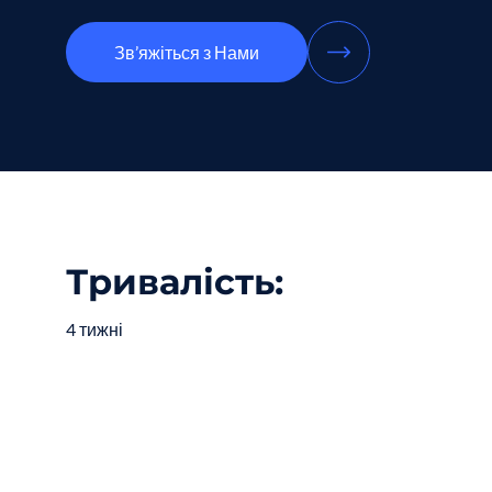
Зв’яжіться з Нами
Тривалість:
4 тижні