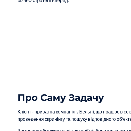
бізнес-стратегії вперед.
Про Саму Задачу
Клієнт - приватна компанія з Бельгії, що працює в с
проведення скринінгу та пошуку відповідного об'єкт
Замовник обмежив наші критерії відбору власними кри