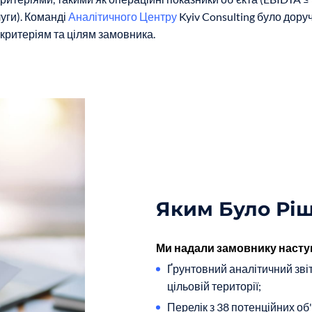
луги). Команді
Аналітичного Центру
Kyiv Consulting було дору
 критеріям та цілям замовника.
Яким Було Рі
Ми надали замовнику наступ
Ґрунтовний аналітичний звіт
цільовій території;
Перелік з 38 потенційних об