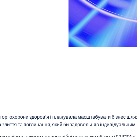
екторі охорони здоров'я і планувала масштабувати бізнес шля
а злиття та поглинання, який би задовольняв індивідуальним 
теріями, такими як операційні показники об'єкта (EBIDTA ≤ 3